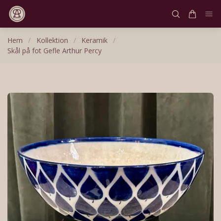
Hem
/
Kollektion
/
Keramik
/
Skål på fot Gefle Arthur Percy