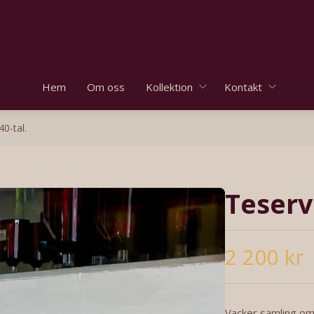
Hem
Om oss
Kollektion
Kontakt
0-tal.
Teservi
2 200 kr
Vacker samling om