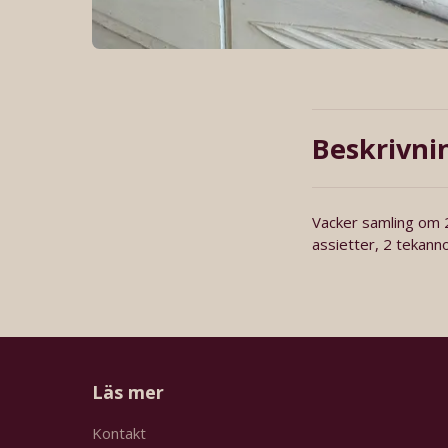
Beskrivni
Vacker samling om 2
assietter, 2 tekanno
Läs mer
Kontakt