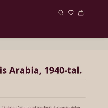
s Arabia, 1940-tal.
 23 delar i fajans med handmålad blomsterdekor.