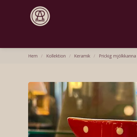
Hem
/
Kollektion
/
Keramik
/
Prickig mjölkkanna 