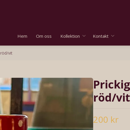
Hem
Om oss
Kollektion
Kontakt
röd/vit
Pricki
röd/vit
200 kr