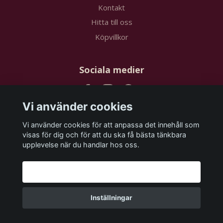
Kontakt
Hitta till oss
Köpvillkor
Sociala medier
Vi använder cookies
Vi använder cookies för att anpassa det innehåll som
Prenumerera på vårt nyhetsbrev
visas för dig och för att du ska få bästa tänkbara
upplevelse när du handlar hos oss.
Prenumerera
Godkänn alla
Inställningar
© 2026 papstudios.com