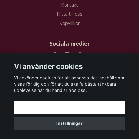
Kontakt
Hitta till oss
Köpvillkor
Sociala medier
Vi använder cookies
Vi använder cookies för att anpassa det innehåll som
Prenumerera på vårt nyhetsbrev
visas för dig och för att du ska få bästa tänkbara
upplevelse när du handlar hos oss.
Prenumerera
Godkänn alla
Inställningar
© 2026 papstudios.com