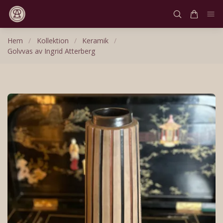
Hem
/
Kollektion
/
Keramik
/
Golvvas av Ingrid Atterberg