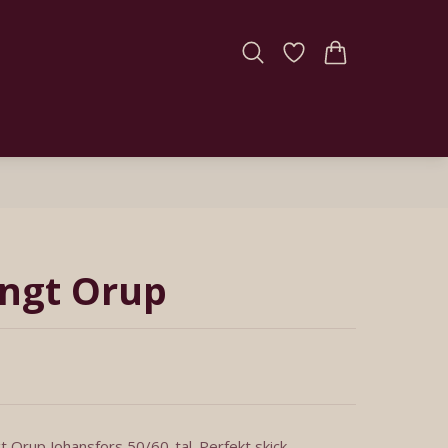
ngt Orup
 Orup Johansfors 50/60-tal. Perfekt skick