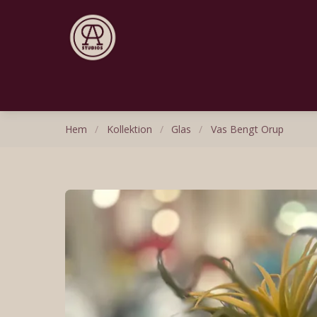
Hem
/
Kollektion
/
Glas
/
Vas Bengt Orup