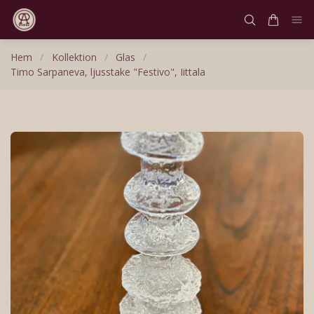
Hem
/
Kollektion
/
Glas
/
Timo Sarpaneva, ljusstake "Festivo", Iittala