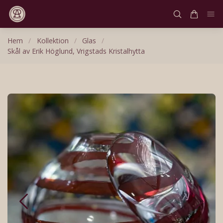
Hem
/
Kollektion
/
Glas
/
Skål av Erik Höglund, Vrigstads Kristalhytta