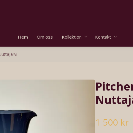
Hem
Om oss
Kollektion
Kontakt
Nuttajärvi
Pitche
Nuttaj
1 500 kr