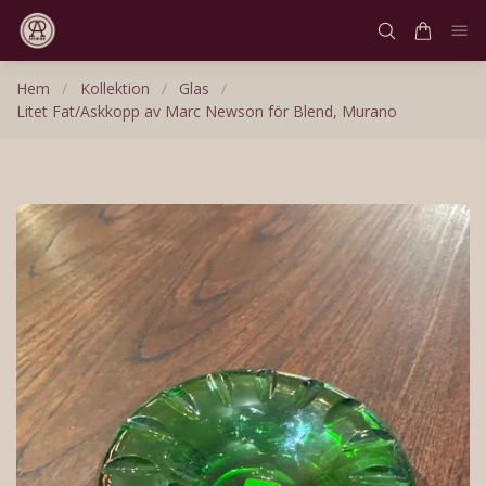
Hem
/
Kollektion
/
Glas
/
Litet Fat/Askkopp av Marc Newson för Blend, Murano