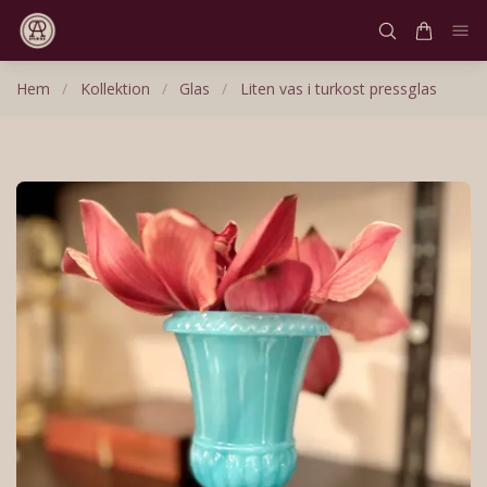
Hem
/
Kollektion
/
Glas
/
Liten vas i turkost pressglas