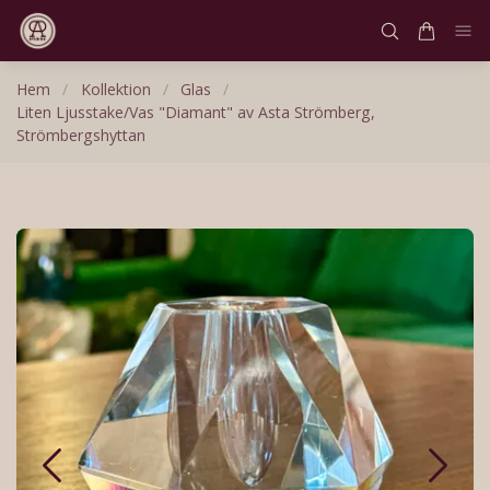
Hem
/
Kollektion
/
Glas
/
Liten Ljusstake/Vas "Diamant" av Asta Strömberg,
Strömbergshyttan