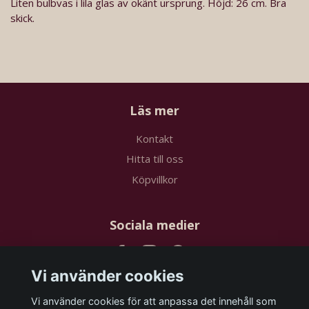
Liten bulbvas i lila glas av okänt ursprung. Höjd: 26 cm. Bra
skick.
Läs mer
Kontakt
Hitta till oss
Köpvillkor
Sociala medier
Vi använder cookies
Vi använder cookies för att anpassa det innehåll som
Prenumerera på vårt nyhetsbrev