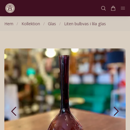
Hem
/
Kollektion
/
Glas
/
Liten bulbvas i lila glas