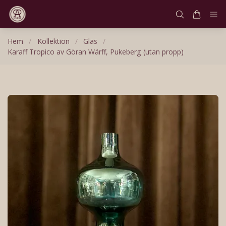
Hem
/
Kollektion
/
Glas
/
Karaff Tropico av Göran Wärff, Pukeberg (utan propp)