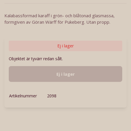
Kalabassformad karaff i grön- och blåtonad glasmassa,
formgiven av Göran Wärff för Pukeberg. Utan propp.
Ej i lager
Objektet är tyvärr redan sålt.
Ej i lager
Artikelnummer
2098