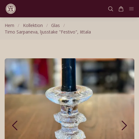
Hem
/
Kollektion
/
Glas
/
Timo Sarpaneva, ljusstake "Festivo", Iittala