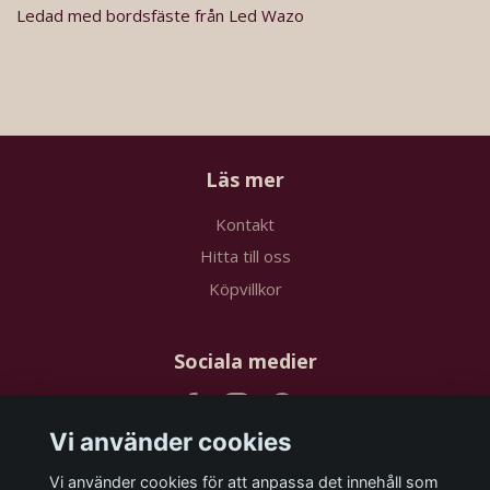
Ledad med bordsfäste från Led Wazo
Läs mer
Kontakt
Hitta till oss
Köpvillkor
Sociala medier
Vi använder cookies
Vi använder cookies för att anpassa det innehåll som
Prenumerera på vårt nyhetsbrev