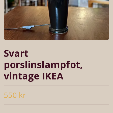
Svart
porslinslampfot,
vintage IKEA
550 kr