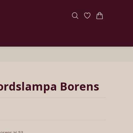
ordslampa Borens
Borens H 53