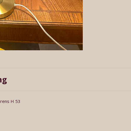
ng
orens H 53