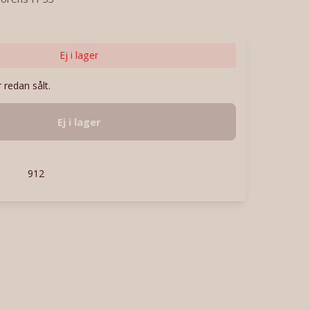
Ej i lager
 redan sålt.
Ej i lager
912