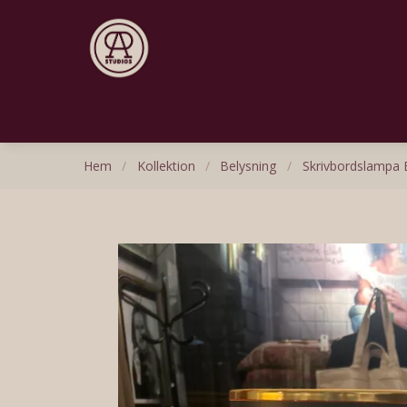
Hem
/
Kollektion
/
Belysning
/
Skrivbordslampa 