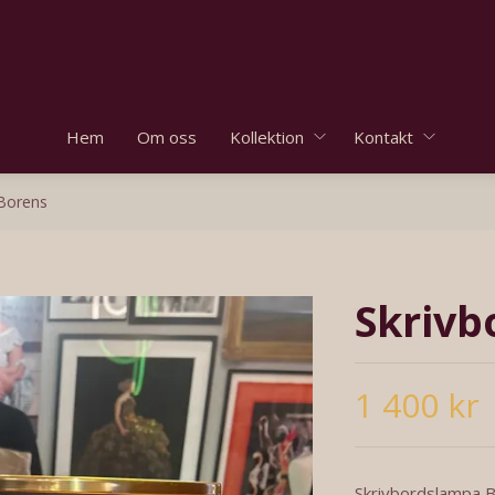
Hem
Om oss
Kollektion
Kontakt
Borens
Skrivb
1 400 kr
Skrivbordslampa 