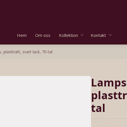
Hem
Om oss
Kollektion
Kontakt
lasttratt, svart lack, 70-tal
Lamps
plasttr
tal