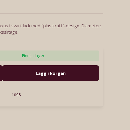
us i svart lack med "plasttratt"-design. Diameter:
sslitage.
Finns i lager
Lägg i korgen
1095