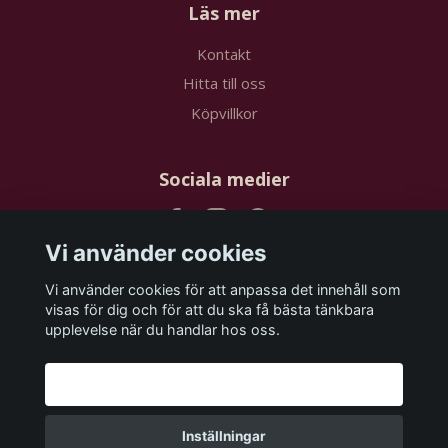
Läs mer
Kontakt
Hitta till oss
Köpvillkor
Sociala medier
Vi använder cookies
Vi använder cookies för att anpassa det innehåll som
Prenumerera på vårt nyhetsbrev
visas för dig och för att du ska få bästa tänkbara
upplevelse när du handlar hos oss.
Prenumerera
Godkänn alla
Inställningar
© 2026 papstudios.com