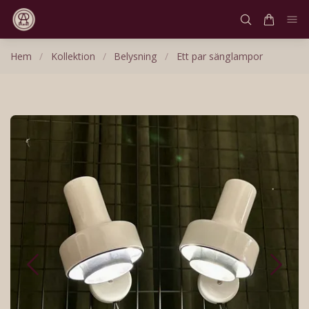
Hem
/
Kollektion
/
Belysning
/
Ett par sänglampor