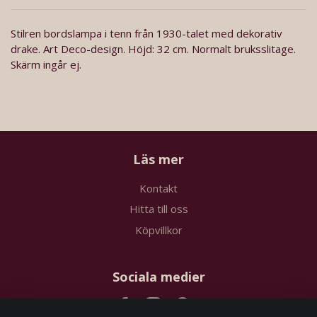
Stilren bordslampa i tenn från 1930-talet med dekorativ
drake. Art Deco-design. Höjd: 32 cm. Normalt bruksslitage.
Skärm ingår ej.
Läs mer
Kontakt
Hitta till oss
Köpvillkor
Sociala medier